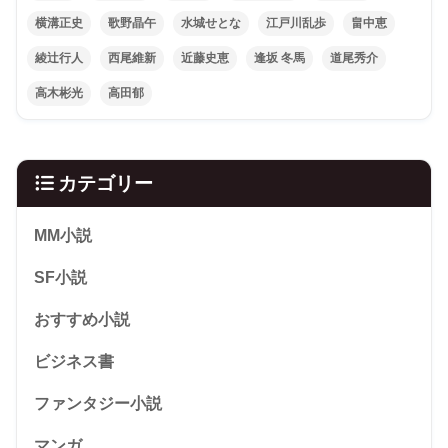
横溝正史
歌野晶午
水城せとな
江戸川乱歩
畠中恵
綾辻行人
西尾維新
近藤史恵
逢坂 冬馬
道尾秀介
高木彬光
高田郁
カテゴリー
MM小説
SF小説
おすすめ小説
ビジネス書
ファンタジー小説
マンガ