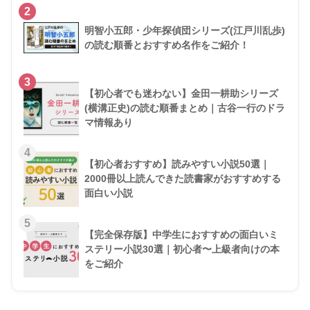
2
明智小五郎・少年探偵団シリーズ(江戸川乱歩)
の読む順番とおすすめ名作をご紹介！
3
【初心者でも迷わない】金田一耕助シリーズ
(横溝正史)の読む順番まとめ｜古谷一行のドラ
マ情報あり
4
【初心者おすすめ】読みやすい小説50選｜
2000冊以上読んできた読書家がおすすめする
面白い小説
5
【完全保存版】中学生におすすめの面白いミ
ステリー小説30選｜初心者〜上級者向けの本
をご紹介