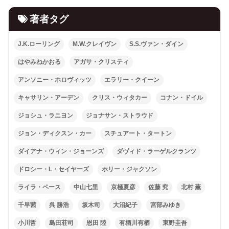
著者タグ
J.K.ローリング
M.W.クレイヴン
S.S.ヴァン・ダイン
はやみねかおる
アガサ・クリスティ
アンソニー・ホロヴィッツ
エラリー・クイーン
キャサリン・アーデン
クリス・ウィタカー
コナン・ドイル
ジョシュ・ラニヨン
ジョナサン・ストラウド
ジョン・ディクスン・カー
スチュアート・タートン
ダイアナ・ウィン・ジョーンズ
ダヴィド・ラーゲルクランツ
ドロシー・L・セイヤーズ
ホリー・ジャクソン
ライラ・ペース
中山七里
京極夏彦
佐藤 究
北村 薫
千早茜
呉 勝浩
坂木司
大沼紀子
宮部みゆき
小川哲
島田荘司
恩田 陸
有栖川有栖
東野圭吾