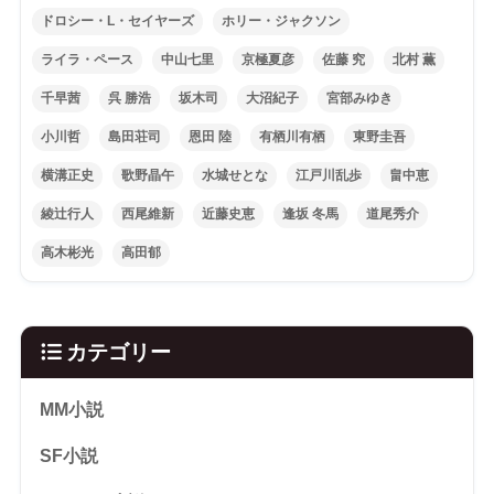
ドロシー・L・セイヤーズ
ホリー・ジャクソン
ライラ・ペース
中山七里
京極夏彦
佐藤 究
北村 薫
千早茜
呉 勝浩
坂木司
大沼紀子
宮部みゆき
小川哲
島田荘司
恩田 陸
有栖川有栖
東野圭吾
横溝正史
歌野晶午
水城せとな
江戸川乱歩
畠中恵
綾辻行人
西尾維新
近藤史恵
逢坂 冬馬
道尾秀介
高木彬光
高田郁
カテゴリー
MM小説
SF小説