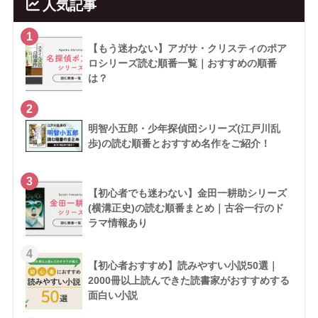
人気記事
1
【もう迷わない】アガサ・クリスティのポア
ロシリーズ読む順番一覧｜おすすめの順番
は？
2
明智小五郎・少年探偵団シリーズ(江戸川乱
歩)の読む順番とおすすめ名作をご紹介！
3
【初心者でも迷わない】金田一耕助シリーズ
(横溝正史)の読む順番まとめ｜古谷一行のド
ラマ情報あり
4
【初心者おすすめ】読みやすい小説50選｜
2000冊以上読んできた読書家がおすすめする
面白い小説