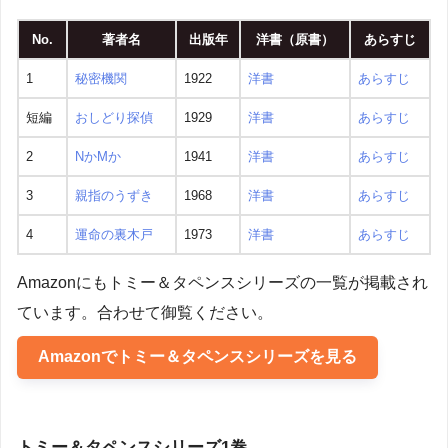
No.
著者名
出版年
洋書（原書）
あらすじ
1
秘密機関
1922
洋書
あらすじ
短編
おしどり探偵
1929
洋書
あらすじ
2
NかMか
1941
洋書
あらすじ
3
親指のうずき
1968
洋書
あらすじ
4
運命の裏木戸
1973
洋書
あらすじ
Amazonにもトミー＆タペンスシリーズの一覧が掲載され
ています。合わせて御覧ください。
Amazonでトミー＆タペンスシリーズを見る
トミー＆タペンスシリーズ1巻