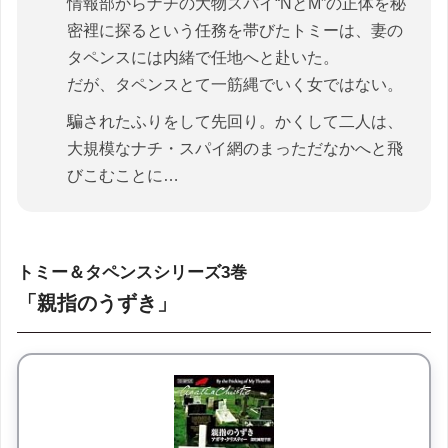
情報部からナチの大物スパイ“NとM”の正体を秘
密裡に探るという任務を帯びたトミーは、妻の
タペンスには内緒で任地へと赴いた。
だが、タペンスとて一筋縄でいく女ではない。
騙されたふりをして先回り。かくして二人は、
大規模なナチ・スパイ網のまっただなかへと飛
びこむことに…
トミー＆タペンスシリーズ3巻
「親指のうずき」