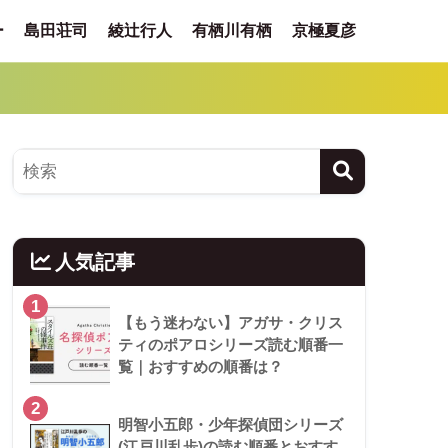
ー
島田荘司
綾辻行人
有栖川有栖
京極夏彦
人気記事
1
【もう迷わない】アガサ・クリス
ティのポアロシリーズ読む順番一
覧｜おすすめの順番は？
2
明智小五郎・少年探偵団シリーズ
(江戸川乱歩)の読む順番とおすす