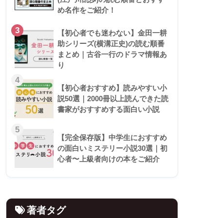
め名作をご紹介！
3
【初心者でも迷わない】金田一耕
助シリーズ(横溝正史)の読む順番
まとめ｜古谷一行のドラマ情報あ
り
4
【初心者おすすめ】読みやすい小
説50選｜2000冊以上読んできた読
書家がおすすめする面白い小説
5
【完全保存版】中学生におすすめ
の面白いミステリー小説30選｜初
心者〜上級者向けの本をご紹介
著者タグ