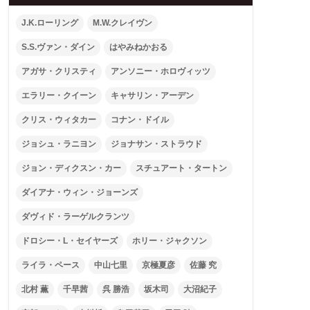
J.K.ローリング
M.W.クレイヴン
S.S.ヴァン・ダイン
はやみねかおる
アガサ・クリスティ
アンソニー・ホロヴィッツ
エラリー・クイーン
キャサリン・アーデン
クリス・ウィタカー
コナン・ドイル
ジョシュ・ラニヨン
ジョナサン・ストラウド
ジョン・ディクスン・カー
スチュアート・タートン
ダイアナ・ウィン・ジョーンズ
ダヴィド・ラーゲルクランツ
ドロシー・L・セイヤーズ
ホリー・ジャクソン
ライラ・ペース
中山七里
京極夏彦
佐藤 究
北村 薫
千早茜
呉 勝浩
坂木司
大沼紀子