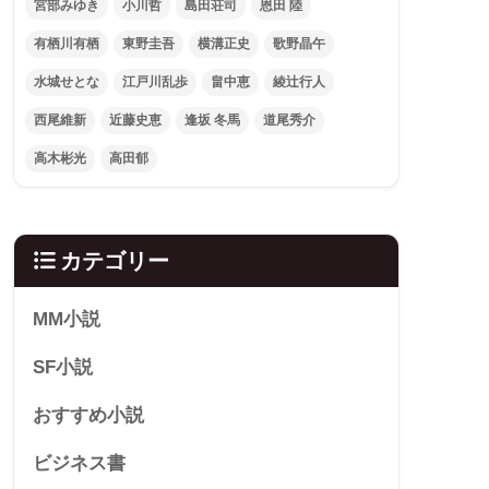
宮部みゆき
小川哲
島田荘司
恩田 陸
有栖川有栖
東野圭吾
横溝正史
歌野晶午
水城せとな
江戸川乱歩
畠中恵
綾辻行人
西尾維新
近藤史恵
逢坂 冬馬
道尾秀介
高木彬光
高田郁
カテゴリー
MM小説
SF小説
おすすめ小説
ビジネス書