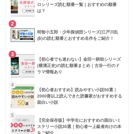
ロシリーズ読む順番一覧｜おすすめの順番
は？
2
明智小五郎・少年探偵団シリーズ(江戸川乱
歩)の読む順番とおすすめ名作をご紹介！
3
【初心者でも迷わない】金田一耕助シリーズ
(横溝正史)の読む順番まとめ｜古谷一行のド
ラマ情報あり
4
【初心者おすすめ】読みやすい小説50選｜
2000冊以上読んできた読書家がおすすめする
面白い小説
5
【完全保存版】中学生におすすめの面白いミ
ステリー小説30選｜初心者〜上級者向けの本
をご紹介