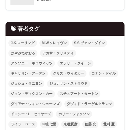
著者タグ
J.K.ローリング
M.W.クレイヴン
S.S.ヴァン・ダイン
はやみねかおる
アガサ・クリスティ
アンソニー・ホロヴィッツ
エラリー・クイーン
キャサリン・アーデン
クリス・ウィタカー
コナン・ドイル
ジョシュ・ラニヨン
ジョナサン・ストラウド
ジョン・ディクスン・カー
スチュアート・タートン
ダイアナ・ウィン・ジョーンズ
ダヴィド・ラーゲルクランツ
ドロシー・L・セイヤーズ
ホリー・ジャクソン
ライラ・ペース
中山七里
京極夏彦
佐藤 究
北村 薫