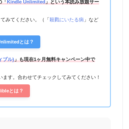
の「
Kindle Unlimited
」という本読み放題サー
ってみてください。（「
殺戮にいたる病
」など
 Unlimitedとは？
ディブル)
」も現在1ヶ月無料キャンペーン中で
います。合わせてチェックしてみてください！
dibleとは？