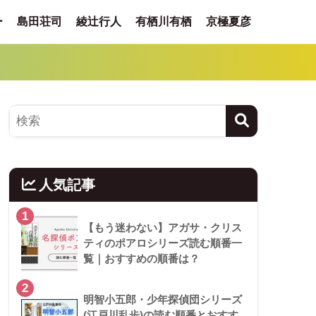
ー
島田荘司
綾辻行人
有栖川有栖
京極夏彦
人気記事
1
【もう迷わない】アガサ・クリス
ティのポアロシリーズ読む順番一
覧｜おすすめの順番は？
2
明智小五郎・少年探偵団シリーズ
(江戸川乱歩)の読む順番とおすす