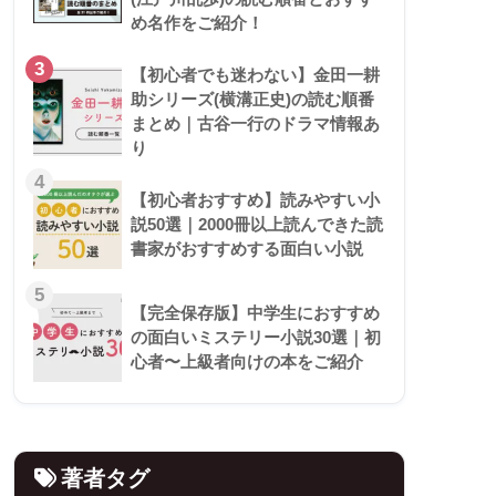
め名作をご紹介！
3
【初心者でも迷わない】金田一耕
助シリーズ(横溝正史)の読む順番
まとめ｜古谷一行のドラマ情報あ
り
4
【初心者おすすめ】読みやすい小
説50選｜2000冊以上読んできた読
書家がおすすめする面白い小説
5
【完全保存版】中学生におすすめ
の面白いミステリー小説30選｜初
心者〜上級者向けの本をご紹介
著者タグ