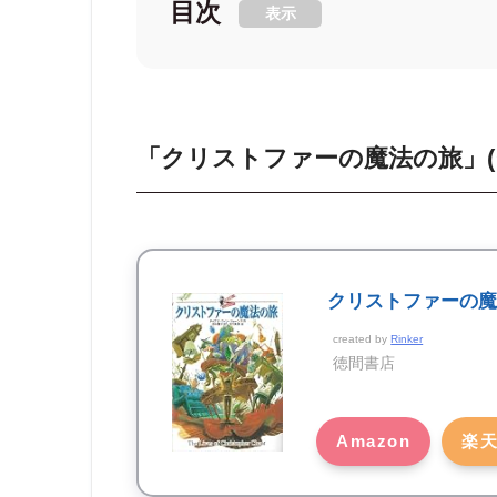
目次
表示
「クリストファーの魔法の旅」
クリストファーの
created by
Rinker
徳間書店
Amazon
楽