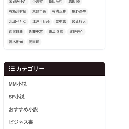
宮部みゆき
小川哲
島田荘司
恩田 陸
有栖川有栖
東野圭吾
横溝正史
歌野晶午
水城せとな
江戸川乱歩
畠中恵
綾辻行人
西尾維新
近藤史恵
逢坂 冬馬
道尾秀介
高木彬光
高田郁
カテゴリー
MM小説
SF小説
おすすめ小説
ビジネス書