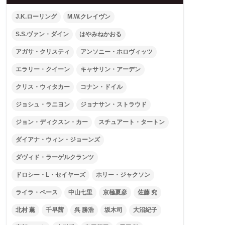
J.K.ローリング
M.W.クレイヴン
S.S.ヴァン・ダイン
はやみねかおる
アガサ・クリスティ
アンソニー・ホロヴィッツ
エラリー・クイーン
キャサリン・アーデン
クリス・ウィタカー
コナン・ドイル
ジョシュ・ラニヨン
ジョナサン・ストラウド
ジョン・ディクスン・カー
スチュアート・タートン
ダイアナ・ウィン・ジョーンズ
ダヴィド・ラーゲルクランツ
ドロシー・L・セイヤーズ
ホリー・ジャクソン
ライラ・ペース
中山七里
京極夏彦
佐藤 究
北村 薫
千早茜
呉 勝浩
坂木司
大沼紀子