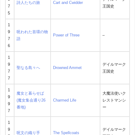
詩人たちの旅
Cart and Cwidder
7
王国史
5
1
9
呪われた首環の物
Power of Three
–
7
語
6
1
9
デイルマーク
聖なる島々へ
Drowned Ammet
7
王国史
7
1
魔女と暮らせば
大魔法使いク
9
(魔女集会通り26
Charmed Life
レストマンシ
9
番地)
ー
7
1
9
デイルマーク
呪文の織り手
The Spellcoats