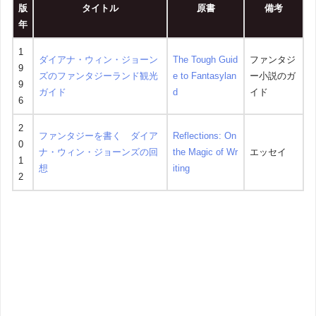
版
タイトル
原書
備考
年
1
ダイアナ・ウィン・ジョーン
The Tough Guid
ファンタジ
9
ズのファンタジーランド観光
e to Fantasylan
ー小説のガ
9
ガイド
d
イド
6
2
ファンタジーを書く ダイア
Reflections: On
0
ナ・ウィン・ジョーンズの回
the Magic of Wr
エッセイ
1
想
iting
2