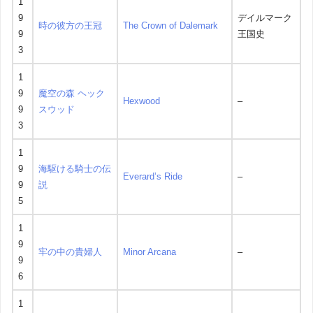
1
9
デイルマーク
時の彼方の王冠
The Crown of Dalemark
9
王国史
3
1
9
魔空の森 ヘック
Hexwood
–
9
スウッド
3
1
9
海駆ける騎士の伝
Everard’s Ride
–
9
説
5
1
9
牢の中の貴婦人
Minor Arcana
–
9
6
1