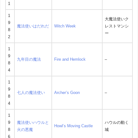
1
1
大魔法使いク
9
魔法使いはだれだ
Witch Week
レストマンシ
8
ー
2
1
9
九年目の魔法
Fire and Hemlock
–
8
4
1
9
七人の魔法使い
Archer’s Goon
–
8
4
1
9
魔法使いハウルと
ハウルの動く
Howl’s Moving Castle
8
火の悪魔
城
6