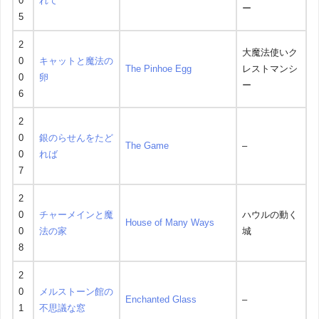
0
れて
ー
5
2
大魔法使いク
0
キャットと魔法の
The Pinhoe Egg
レストマンシ
0
卵
ー
6
2
0
銀のらせんをたど
The Game
–
0
れば
7
2
0
チャーメインと魔
ハウルの動く
House of Many Ways
0
法の家
城
8
2
0
メルストーン館の
Enchanted Glass
–
1
不思議な窓