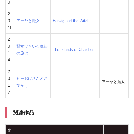
0
2
0
アーヤと魔女
Earwig and the Witch
–
11
2
0
賢女ひきいる魔法
The Islands of Chaldea
–
1
の旅は
4
2
0
ビーおばさんとお
–
アーヤと魔女
1
でかけ
7
関連作品
出