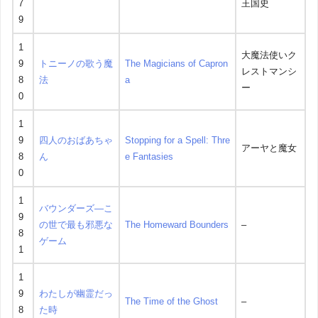
7
王国史
9
1
大魔法使いク
9
トニーノの歌う魔
The Magicians of Capron
レストマンシ
8
法
a
ー
0
1
9
四人のおばあちゃ
Stopping for a Spell: Thre
アーヤと魔女
8
ん
e Fantasies
0
1
バウンダーズ―こ
9
の世で最も邪悪な
The Homeward Bounders
–
8
ゲーム
1
1
9
わたしが幽霊だっ
The Time of the Ghost
–
8
た時