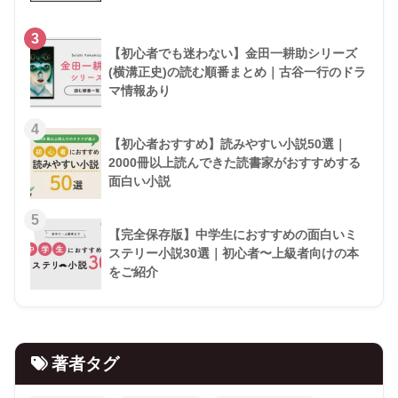
3
【初心者でも迷わない】金田一耕助シリーズ
(横溝正史)の読む順番まとめ｜古谷一行のドラ
マ情報あり
4
【初心者おすすめ】読みやすい小説50選｜
2000冊以上読んできた読書家がおすすめする
面白い小説
5
【完全保存版】中学生におすすめの面白いミ
ステリー小説30選｜初心者〜上級者向けの本
をご紹介
著者タグ