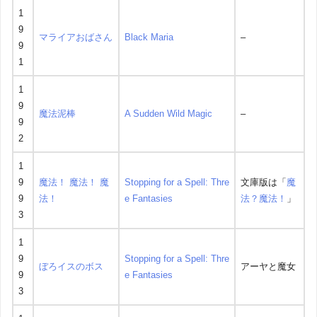
1
9
マライアおばさん
Black Maria
–
9
1
1
9
魔法泥棒
A Sudden Wild Magic
–
9
2
1
9
魔法！ 魔法！ 魔
Stopping for a Spell: Thre
文庫版は「
魔
9
法！
e Fantasies
法？魔法！
」
3
1
9
Stopping for a Spell: Thre
ぼろイスのボス
アーヤと魔女
9
e Fantasies
3