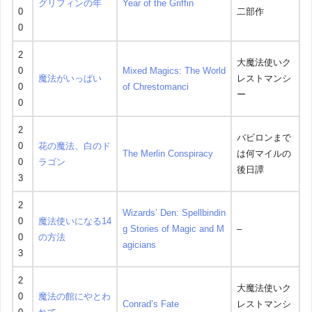
グリフィンの年
Year of the Griffin
0
二部作
0
2
大魔法使いク
0
Mixed Magics: The World
魔法がいっぱい
レストマンシ
0
of Chrestomanci
ー
0
2
バビロンまで
0
花の魔法、白のド
The Merlin Conspiracy
は何マイルの
0
ラゴン
後日譚
3
2
Wizards’ Den: Spellbindin
0
魔法使いになる14
g Stories of Magic and M
–
0
の方法
agicians
3
2
大魔法使いク
0
魔法の館にやとわ
Conrad’s Fate
レストマンシ