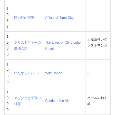
1
9
時の町の伝説
A Tale of Time City
–
8
7
1
大魔法使いク
9
クリストファーの
The Lives of Christopher
レストマンシ
8
魔法の旅
Chant
ー
8
1
9
いたずらロバート
Wild Robert
–
8
9
1
9
アブダラと空飛ぶ
ハウルの動く
Castle in the Air
9
絨毯
城
0