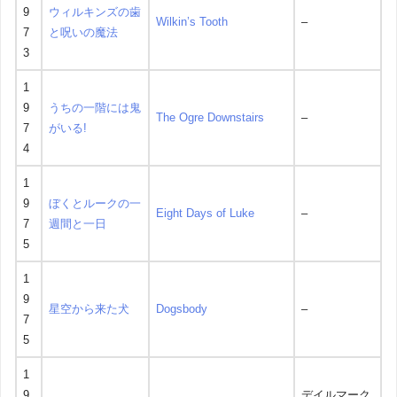
9
ウィルキンズの歯
Wilkin’s Tooth
–
7
と呪いの魔法
3
1
9
うちの一階には鬼
The Ogre Downstairs
–
7
がいる!
4
1
9
ぼくとルークの一
Eight Days of Luke
–
7
週間と一日
5
1
9
星空から来た犬
Dogsbody
–
7
5
1
9
デイルマーク