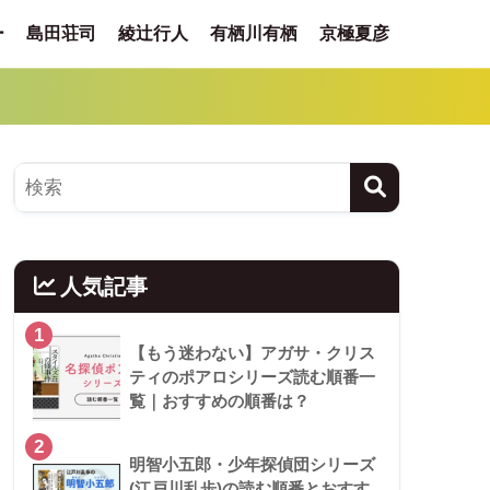
ー
島田荘司
綾辻行人
有栖川有栖
京極夏彦
人気記事
1
【もう迷わない】アガサ・クリス
ティのポアロシリーズ読む順番一
覧｜おすすめの順番は？
2
明智小五郎・少年探偵団シリーズ
(江戸川乱歩)の読む順番とおすす