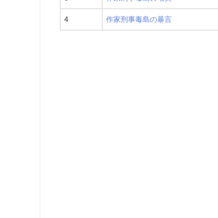
4
作家刑事毒島の暴言