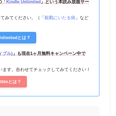
の「
Kindle Unlimited
」という本読み放題サー
ってみてください。（「
殺戮にいたる病
」など
 Unlimitedとは？
ディブル)
」も現在1ヶ月無料キャンペーン中で
います。合わせてチェックしてみてください！
dibleとは？