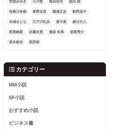
宮部みゆき
小川哲
島田荘司
恩田 陸
有栖川有栖
東野圭吾
横溝正史
歌野晶午
水城せとな
江戸川乱歩
畠中恵
綾辻行人
西尾維新
近藤史恵
逢坂 冬馬
道尾秀介
高木彬光
高田郁
カテゴリー
MM小説
SF小説
おすすめ小説
ビジネス書