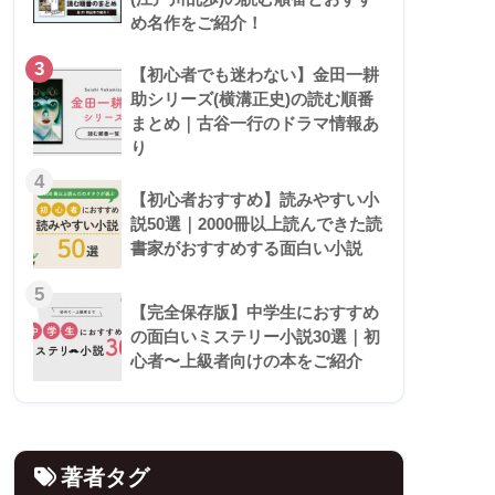
め名作をご紹介！
3
【初心者でも迷わない】金田一耕
助シリーズ(横溝正史)の読む順番
まとめ｜古谷一行のドラマ情報あ
り
4
【初心者おすすめ】読みやすい小
説50選｜2000冊以上読んできた読
書家がおすすめする面白い小説
5
【完全保存版】中学生におすすめ
の面白いミステリー小説30選｜初
心者〜上級者向けの本をご紹介
著者タグ