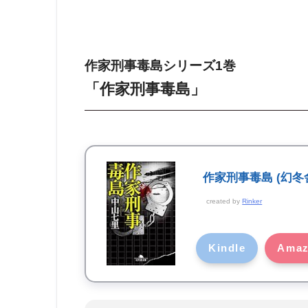
作家刑事毒島シリーズ1巻
「作家刑事毒島」
作家刑事毒島 (幻冬
created by
Rinker
Kindle
Ama