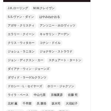
J.K.ローリング
M.W.クレイヴン
S.S.ヴァン・ダイン
はやみねかおる
アガサ・クリスティ
アンソニー・ホロヴィッツ
エラリー・クイーン
キャサリン・アーデン
クリス・ウィタカー
コナン・ドイル
ジョシュ・ラニヨン
ジョナサン・ストラウド
ジョン・ディクスン・カー
スチュアート・タートン
ダイアナ・ウィン・ジョーンズ
ダヴィド・ラーゲルクランツ
ドロシー・L・セイヤーズ
ホリー・ジャクソン
ライラ・ペース
中山七里
京極夏彦
佐藤 究
北村 薫
千早茜
呉 勝浩
坂木司
大沼紀子