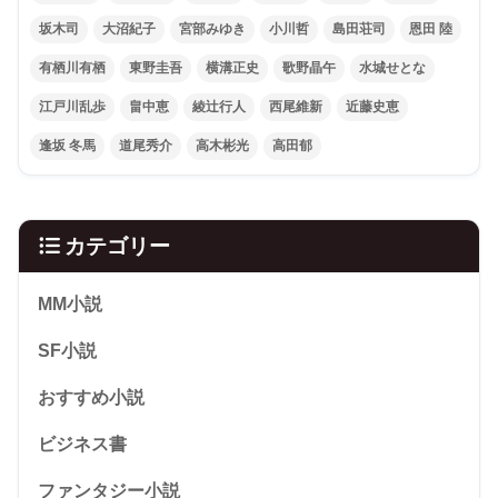
坂木司
大沼紀子
宮部みゆき
小川哲
島田荘司
恩田 陸
有栖川有栖
東野圭吾
横溝正史
歌野晶午
水城せとな
江戸川乱歩
畠中恵
綾辻行人
西尾維新
近藤史恵
逢坂 冬馬
道尾秀介
高木彬光
高田郁
カテゴリー
MM小説
SF小説
おすすめ小説
ビジネス書
ファンタジー小説