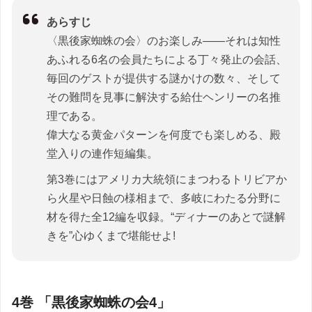
あらすじ
〈黒後家蜘蛛の会〉のお楽しみ――それは知性
あふれる6名の会員たちによる丁々発止の会話、
毎回のゲストが提供する謎かけの数々、そして
その難問を見事に解決する給仕ヘンリーの名推
理である。
偉大なる黄金パターンを何度でも楽しめる、殿
堂入りの連作短編集。
第3巻にはアメリカ大統領にまつわるトリビアか
ら火星や日蝕の様相まで、多岐にわたる分野に
材を得た全12編を収録。“ディナーのあとで謎解
きを”心ゆくまで堪能せよ!
4巻 「黒後家蜘蛛の会4」