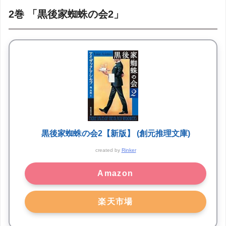
2巻 「黒後家蜘蛛の会2」
黒後家蜘蛛の会2【新版】 (創元推理文庫)
created by
Rinker
Amazon
楽天市場