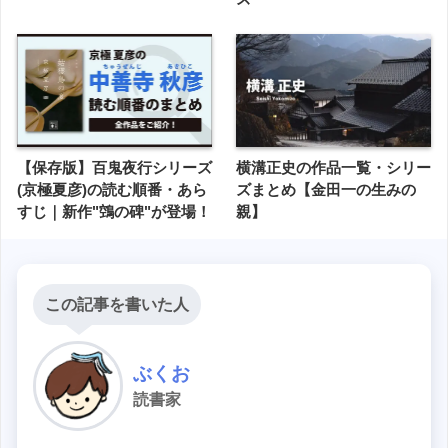
【保存版】百鬼夜行シリーズ
横溝正史の作品一覧・シリー
(京極夏彦)の読む順番・あら
ズまとめ【金田一の生みの
すじ｜新作"鵼の碑"が登場！
親】
この記事を書いた人
ぶくお
読書家