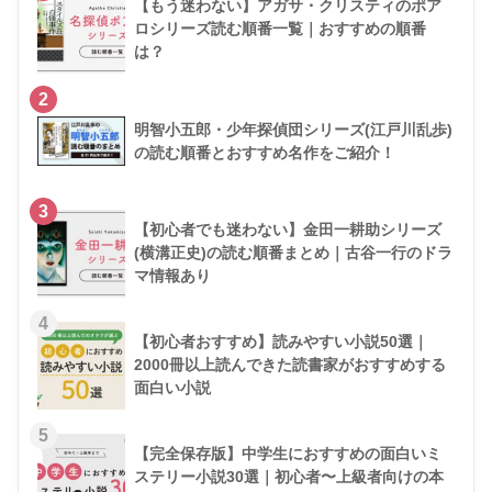
【もう迷わない】アガサ・クリスティのポア
ロシリーズ読む順番一覧｜おすすめの順番
は？
2
明智小五郎・少年探偵団シリーズ(江戸川乱歩)
の読む順番とおすすめ名作をご紹介！
3
【初心者でも迷わない】金田一耕助シリーズ
(横溝正史)の読む順番まとめ｜古谷一行のドラ
マ情報あり
4
【初心者おすすめ】読みやすい小説50選｜
2000冊以上読んできた読書家がおすすめする
面白い小説
5
【完全保存版】中学生におすすめの面白いミ
ステリー小説30選｜初心者〜上級者向けの本