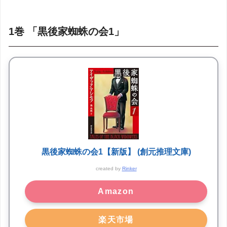
1巻 「黒後家蜘蛛の会1」
黒後家蜘蛛の会1【新版】 (創元推理文庫)
created by
Rinker
Amazon
楽天市場