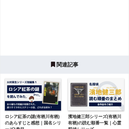
関連記事
ロシア紅茶の謎(有栖川有栖)
濱地健三郎シリーズ(有栖川
のあらすじと感想｜国名シリ
有栖)の読む順番一覧｜心霊