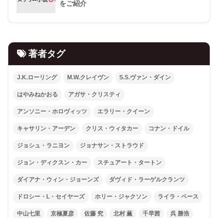
をご紹介
著者タグ
J.K.ローリング
M.W.クレイヴン
S.S.ヴァン・ダイン
はやみねかおる
アガサ・クリスティ
アンソニー・ホロヴィッツ
エラリー・クイーン
キャサリン・アーデン
クリス・ウィタカー
コナン・ドイル
ジョシュ・ラニヨン
ジョナサン・ストラウド
ジョン・ディクスン・カー
スチュアート・タートン
ダイアナ・ウィン・ジョーンズ
ダヴィド・ラーゲルクランツ
ドロシー・L・セイヤーズ
ホリー・ジャクソン
ライラ・ペース
中山七里
京極夏彦
佐藤 究
北村 薫
千早茜
呉 勝浩