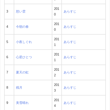
201
3
想い雲
あらすじ
0
201
4
今朝の春
あらすじ
0
201
5
小夜しぐれ
あらすじ
1
201
6
心星ひとつ
あらすじ
1
201
7
夏天の虹
あらすじ
2
201
8
残月
あらすじ
3
201
9
美雪晴れ
あらすじ
4