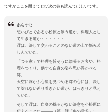
ですがここを耐えてぜひ次の巻も読んでほしいです。
あらすじ
想いびとである小松原と添う道か、料理人とし
て生きる道か・・・・・・
澪は、決して交わることのない道の上で悩み苦
しんでいた。
「つる家」で料理を旨そうに頬張るお客や、料
理をつくり、供する自身の姿を思い浮かべる
澪。
天空に浮かぶ心星を見つめる澪の心には、決し
て譲れない辿り着きたい道が、はっきりと見え
ていた。
そして澪は、自身の揺るがない決意を小松原に
伝えることに―――（第一話「冬の雲雀」）。