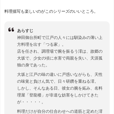
料理描写も楽しいのがこのシリーズのいいところ。
あらすじ
神田御台所町で江戸の人々には馴染みの薄い上
方料理を出す「つる家」。
店を任され、調理場で腕を振るう澪は、故郷の
大坂で、少女の頃に水害で両親を失い、天涯孤
独の身であった。
大坂と江戸の味の違いに戸惑いながらも、天性
の味覚と負けん気で、日々研鑽を重ねる澪。
しかし、そんなある日、彼女の腕を妬み、名料
理屋「登龍楼」が非道な妨害をしかけてきた
が・・・・・。
料理だけが自分の仕合わせへの道筋と定めた澪