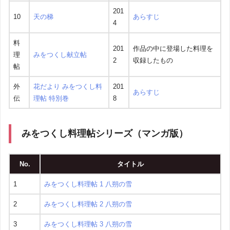
201
10
天の梯
あらすじ
4
料
201
作品の中に登場した料理を
理
みをつくし献立帖
2
収録したもの
帖
外
花だより みをつくし料
201
あらすじ
伝
理帖 特別巻
8
みをつくし料理帖シリーズ（マンガ版）
No.
タイトル
1
みをつくし料理帖 1 八朔の雪
2
みをつくし料理帖 2 八朔の雪
3
みをつくし料理帖 3 八朔の雪