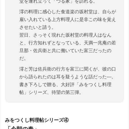
堂を連れ立って「つる家」を訪れる。
澪の料理に感心した食道楽の坂村堂は、自らが
雇い入れている上方料理人に是非この味を覚え
させたいと請う。
翌日、さっそく現れた坂村堂の料理人はなん
と、行方知れずとなっている、天満一兆庵の若
旦那・佐兵衛と共に働いていた富三だったの
だ。
澪と芳は佐兵衛の行方を富三に聞くが、彼の口
から語られたのは耳を疑うような話だった―。
書き下ろしで贈る、大好評「みをつくし料理
帖」シリーズ、待望の第三弾。
みをつくし料理帖シリーズ④