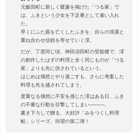
元飯田町に新しく暖簾を掲げた「つる家」で
は、ふきという少女を下足番として雇い入れ
た。
早くにふた親を亡くしたふきを、自らの境遇と
重ね合わせ信頼を寄せていく澪。
だが、丁度同じ頃、神田須田町の登龍楼で、澪
の創作したはずの料理と全く同じものが「つる
家」よりも先に供されているという。
はじめは偶然とやり過ごすも、さらに考案した
料理も先を越されてしまう。
度重なる偶然に不安を感じた澪はある日、ふき
の不審な行動を目撃してしまい―――。
書き下ろしで贈る、大好評「みをつくし料理
帖」シリーズ、待望の第二弾！