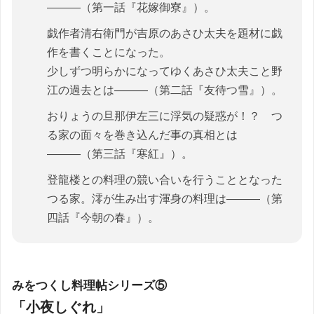
―――（第一話『花嫁御寮』）。
戯作者清右衛門が吉原のあさひ太夫を題材に戯
作を書くことになった。
少しずつ明らかになってゆくあさひ太夫こと野
江の過去とは―――（第二話『友待つ雪』）。
おりょうの旦那伊左三に浮気の疑惑が！？ つ
る家の面々を巻き込んだ事の真相とは
―――（第三話『寒紅』）。
登龍楼との料理の競い合いを行うこととなった
つる家。澪が生み出す渾身の料理は―――（第
四話『今朝の春』）。
みをつくし料理帖シリーズ⑤
「小夜しぐれ」