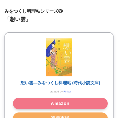
みをつくし料理帖シリーズ③
「想い雲」
想い雲―みをつくし料理帖 (時代小説文庫)
created by
Rinker
Amazon