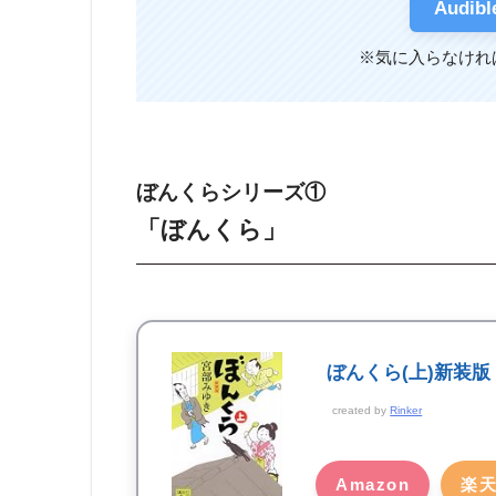
Audi
※気に入らなけれ
ぼんくらシリーズ①
「ぼんくら」
ぼんくら(上)新装版 (
created by
Rinker
Amazon
楽