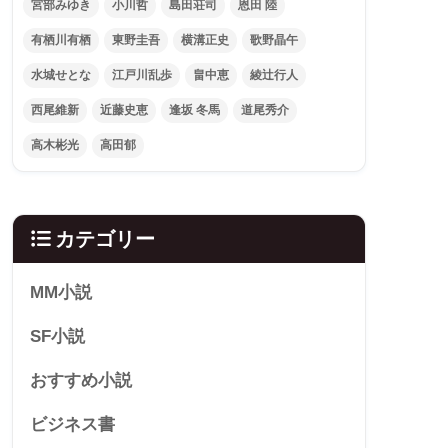
宮部みゆき
小川哲
島田荘司
恩田 陸
有栖川有栖
東野圭吾
横溝正史
歌野晶午
水城せとな
江戸川乱歩
畠中恵
綾辻行人
西尾維新
近藤史恵
逢坂 冬馬
道尾秀介
高木彬光
高田郁
カテゴリー
MM小説
SF小説
おすすめ小説
ビジネス書