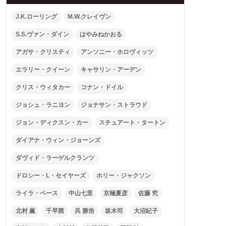
J.K.ローリング
M.W.クレイヴン
S.S.ヴァン・ダイン
はやみねかおる
アガサ・クリスティ
アンソニー・ホロヴィッツ
エラリー・クイーン
キャサリン・アーデン
クリス・ウィタカー
コナン・ドイル
ジョシュ・ラニヨン
ジョナサン・ストラウド
ジョン・ディクスン・カー
スチュアート・タートン
ダイアナ・ウィン・ジョーンズ
ダヴィド・ラーゲルクランツ
ドロシー・L・セイヤーズ
ホリー・ジャクソン
ライラ・ペース
中山七里
京極夏彦
佐藤 究
北村 薫
千早茜
呉 勝浩
坂木司
大沼紀子