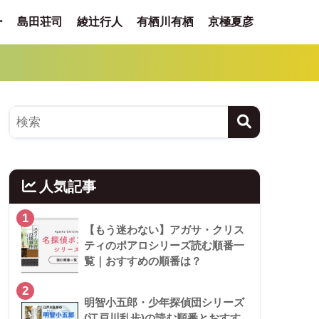
ー
島田荘司
綾辻行人
有栖川有栖
京極夏彦
人気記事
1
【もう迷わない】アガサ・クリス
ティのポアロシリーズ読む順番一
覧｜おすすめの順番は？
2
明智小五郎・少年探偵団シリーズ
(江戸川乱歩)の読む順番とおすす