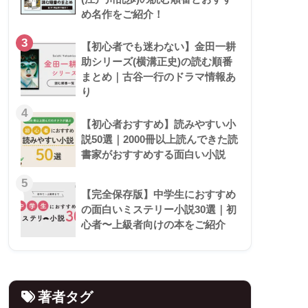
め名作をご紹介！
3
【初心者でも迷わない】金田一耕
助シリーズ(横溝正史)の読む順番
まとめ｜古谷一行のドラマ情報あ
り
4
【初心者おすすめ】読みやすい小
説50選｜2000冊以上読んできた読
書家がおすすめする面白い小説
5
【完全保存版】中学生におすすめ
の面白いミステリー小説30選｜初
心者〜上級者向けの本をご紹介
著者タグ